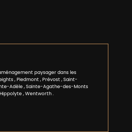
d’aménagement paysager dans les
eights
,
Piedmont
,
Prévost
,
Saint-
inte-Adèle
,
Sainte-Agathe-des-Monts
Hippolyte
,
Wentworth
.