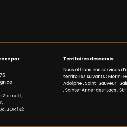
nce par
Territoires desservis
Nous offrons nos services 
875
territoires suivants :
Morin-H
gn.ca
Adolphe
,
Saint-Sauveur
,
Sa
,
Sainte-Anne-des-Lacs
,
St-
e Zermatt,
r,
Qc, JOR 1R2