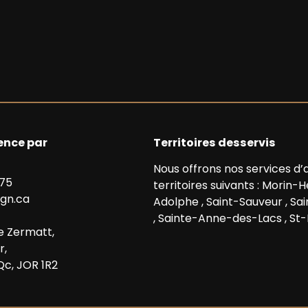
nce par
Territoires desservis
Nous offrons nos services 
875
territoires suivants :
Morin-H
gn.ca
Adolphe
,
Saint-Sauveur
,
Sa
,
Sainte-Anne-des-Lacs
,
St-
e Zermatt,
r,
Qc, JOR 1R2