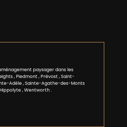
d’aménagement paysager dans les
eights
,
Piedmont
,
Prévost
,
Saint-
inte-Adèle
,
Sainte-Agathe-des-Monts
Hippolyte
,
Wentworth
.